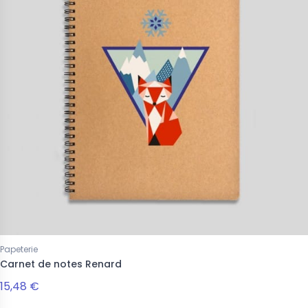
s
Femmes
 imprimé colibri
Pull imprimé colibri
€
34,46 €
28,68 €
43,08 €
Papeterie
Carnet de notes Renard
15,48 €