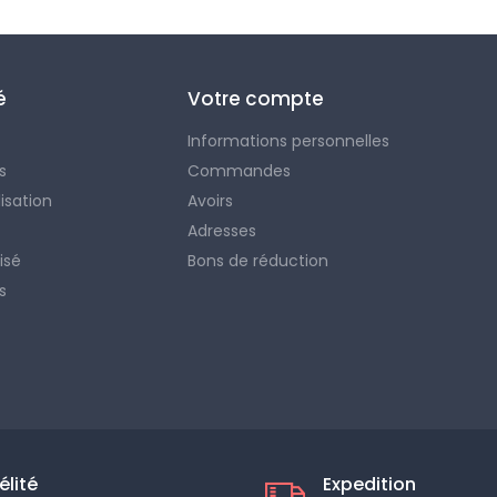
é
Votre compte
Informations personnelles
s
Commandes
lisation
Avoirs
Adresses
isé
Bons de réduction
s
élité
Expedition